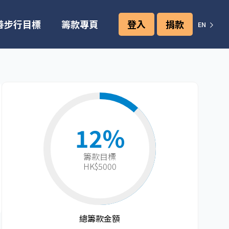
善步行目標
籌款專頁
登入
捐款
EN
12%
籌款目標​
HK$5000
總籌款金額​