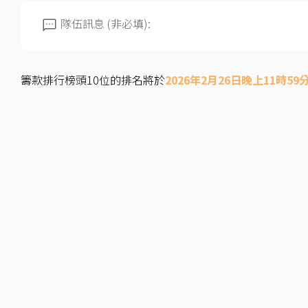
隊伍訊息 (非必填):
籌款排行榜頭10位的排名將於
2026年2月26日晚上11時59