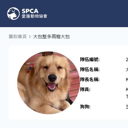
籌款專頁
大包整多兩籠大包
隊伍編號:
隊伍名稱:
隊長名稱​:
隊員:
狗狗: