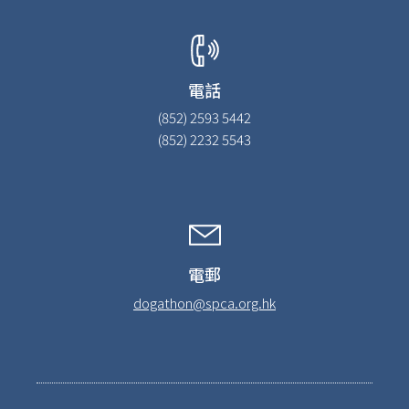
電話
(852) 2593 5442
(852) 2232 5543
電郵
dogathon@spca.org.hk