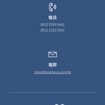
電話
(852) 2593 5442
(852) 2232 5543
電郵
dogathon@spca.org.hk