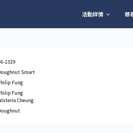
活動詳情
慈
26-1329
Doughnut Smart
hilip Fung
hilip Fung
Wisteria Cheung
Doughnut