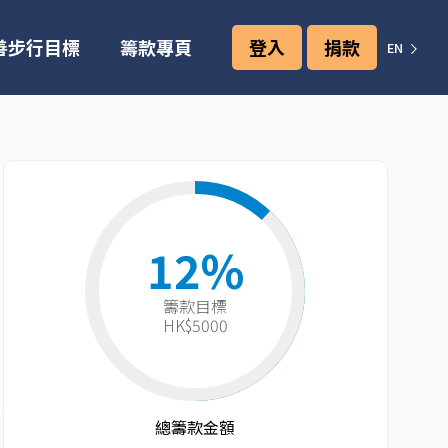
善步行目標
籌款專頁
登入
捐款
EN
12%
籌款目標​
HK$5000
總籌款金額​