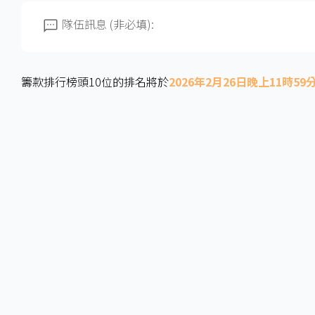
隊伍訊息 (非必填):
籌款排行榜頭10位的排名將於
2026年2月26日晚上11時59