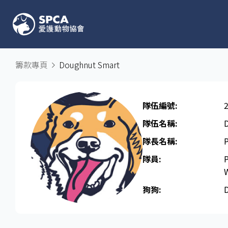
籌款專頁
Doughnut Smart
隊伍編號:
隊伍名稱:
隊長名稱​:
P
隊員:
P
狗狗: