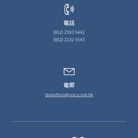
電話
(852) 2593 5442
(852) 2232 5543
電郵
dogathon@spca.org.hk