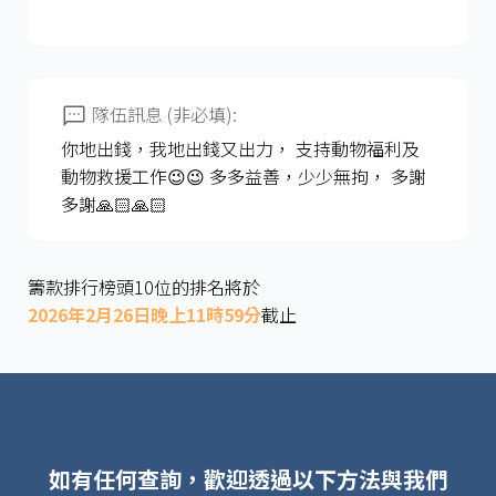
隊伍訊息 (非必填):
你地出錢，我地出錢又出力， 支持動物福利及
動物救援工作😉😉 多多益善，少少無拘， 多謝
多謝🙏🏻🙏🏻
籌款排行榜頭10位的排名將於
2026年2月26日晚上11時59分
截止
如有任何查詢，歡迎透過以下方法與我們