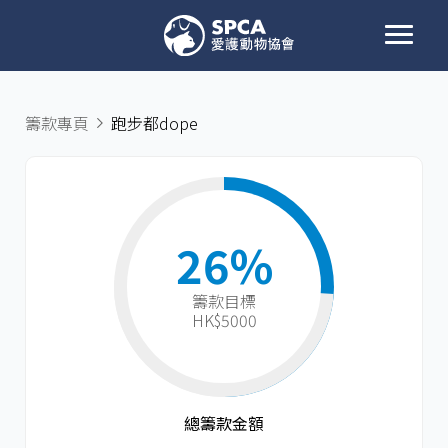
籌款專頁
跑步都dope
26%
籌款目標​
HK$5000
總籌款金額​