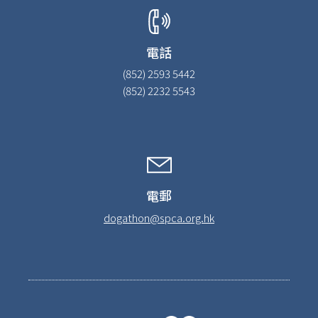
電話
(852) 2593 5442
(852) 2232 5543
電郵
dogathon@spca.org.hk