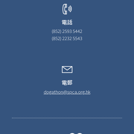
電話
(852) 2593 5442
(852) 2232 5543
電郵
dogathon@spca.org.hk