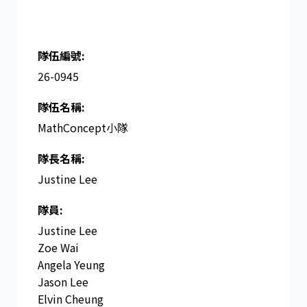
隊伍編號:
26-0945
隊伍名稱:
MathConcept小隊
隊長名稱​:
Justine Lee
隊員:
Justine Lee
Zoe Wai
Angela Yeung
Jason Lee
Elvin Cheung