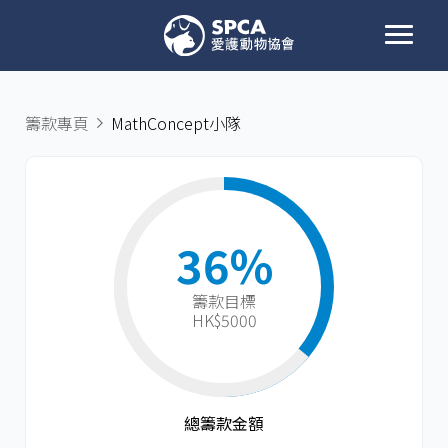
籌款專頁
MathConcept小隊
36%
籌款目標​
HK$5000
總籌款金額​