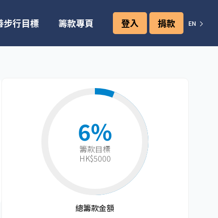
善步行目標
籌款專頁
登入
捐款
EN
6%
籌款目標​
HK$5000
總籌款金額​