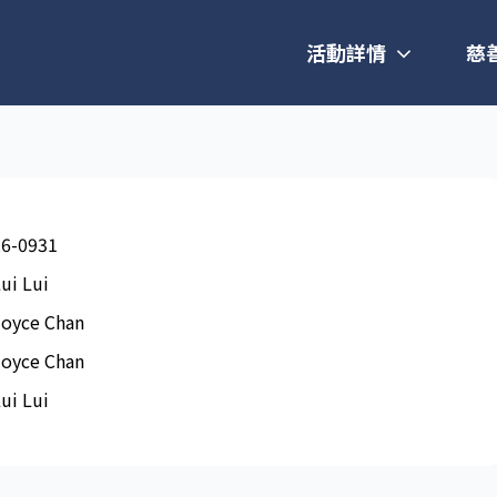
活動詳情
慈
26-0931
ui Lui
Joyce Chan
Joyce Chan
ui Lui