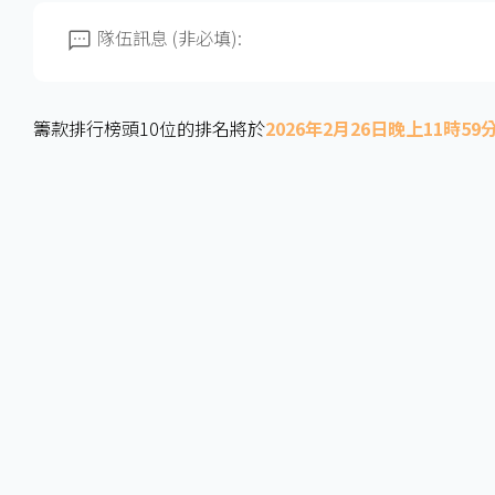
隊伍訊息 (非必填):
籌款排行榜頭10位的排名將於
2026年2月26日晚上11時59