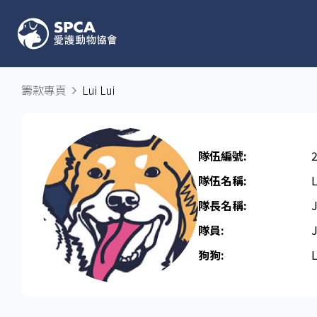
籌款專頁
Lui Lui
隊伍編號:
隊伍名稱:
L
隊長名稱​:
隊員:
狗狗:
L