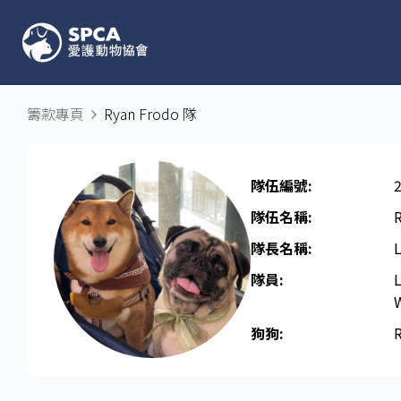
籌款專頁
Ryan Frodo 隊
隊伍編號:
隊伍名稱:
隊長名稱​:
隊員:
狗狗: