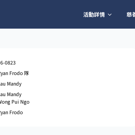
活動詳情
慈
26-0823
Ryan Frodo 隊
Lau Mandy
Lau Mandy
Wong Pui Ngo
Ryan Frodo