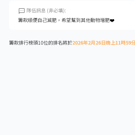
隊伍訊息 (非必填):
籌款順便自己減肥，希望幫到其他動物增肥❤️
籌款排行榜頭10位的排名將於
2026年2月26日晚上11時59