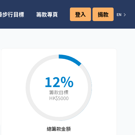
善步行目標
籌款專頁
登入
捐款
EN
12%
籌款目標​
HK$5000
總籌款金額​