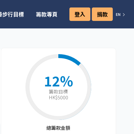
善步行目標
籌款專頁
登入
捐款
EN
12%
籌款目標​
HK$5000
總籌款金額​