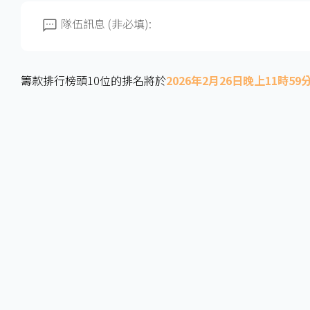
隊伍訊息 (非必填):
籌款排行榜頭10位的排名將於
2026年2月26日晚上11時59