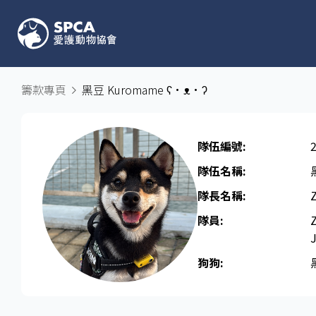
籌款專頁
黑豆 Kuromame ʕ•ᴥ•ʔ
隊伍編號:
隊伍名稱:
隊長名稱​:
隊員:
狗狗: