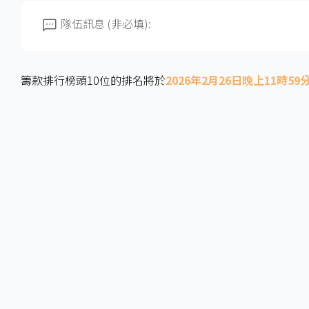
隊伍訊息 (非必填):
籌款排行榜頭10位的排名將於
2026年2月26日晚上11時59