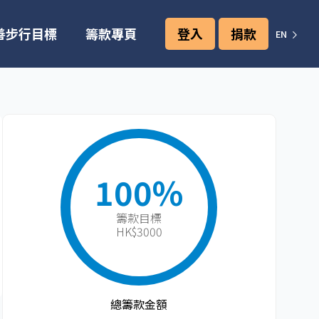
善步行目標
籌款專頁
登入
捐款
EN
100%
籌款目標​
HK$3000
總籌款金額​