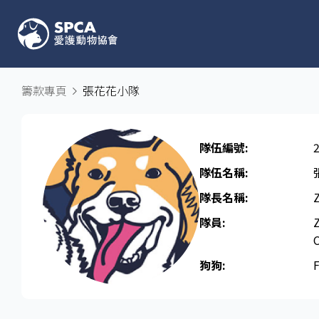
籌款專頁
張花花小隊
隊伍編號:
隊伍名稱:
隊長名稱​:
隊員:
C
狗狗:
F