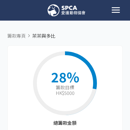
籌款專頁
茶茶與多比
28%
籌款目標​
HK$5000
總籌款金額​