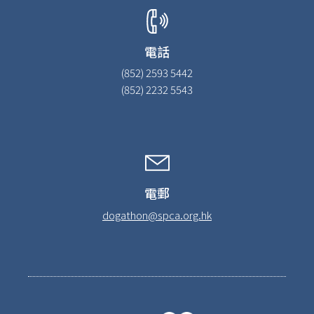
電話
(852) 2593 5442
(852) 2232 5543
電郵
dogathon@spca.org.hk