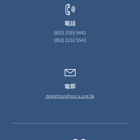
電話
(852) 2593 5442
(852) 2232 5543
電郵
dogathon@spca.org.hk