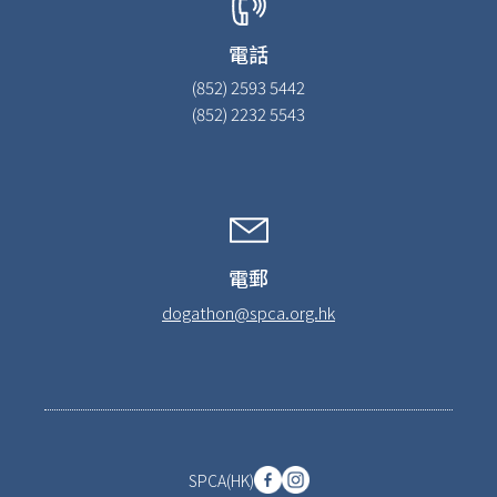
電話
(852) 2593 5442
(852) 2232 5543
電郵
dogathon@spca.org.hk
SPCA(HK)