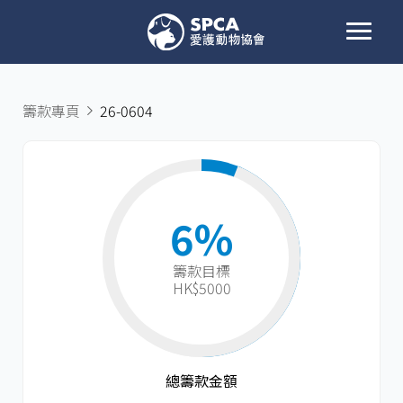
籌款專頁
26-0604
6%
籌款目標​
HK$5000
總籌款金額​