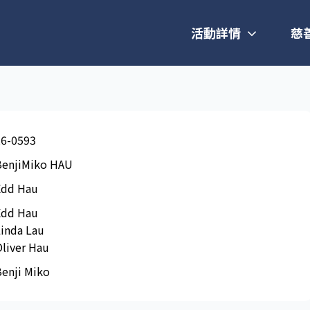
活動詳情
慈
26-0593
BenjiMiko HAU
Edd Hau
Edd Hau
inda Lau
liver Hau
enji Miko