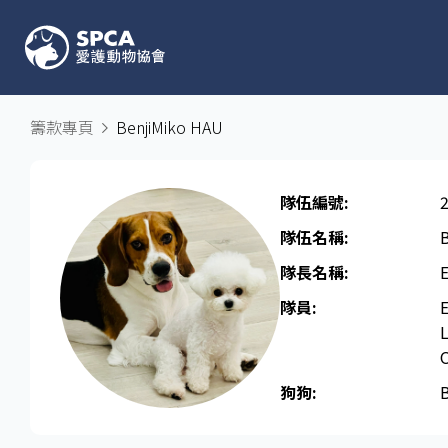
籌款專頁
BenjiMiko HAU
隊伍編號:
隊伍名稱:
隊長名稱​:
隊員:
L
O
狗狗:
B