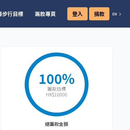
善步行目標
籌款專頁
登入
捐款
EN
100%
籌款目標​
HK$10000
總籌款金額​