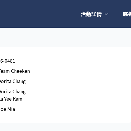
活動詳情
慈
26-0481
Team Cheeken
orita Chang
orita Chang
Ka Yee Kam
Zoe Mia