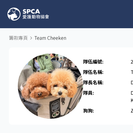
籌款專頁
Team Cheeken
隊伍編號:
隊伍名稱:
隊長名稱​:
D
隊員:
D
狗狗: