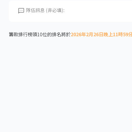
隊伍訊息 (非必填):
籌款排行榜頭10位的排名將於
2026年2月26日晚上11時59