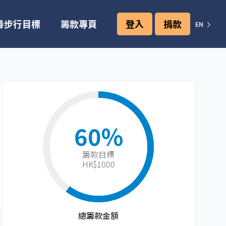
善步行目標
籌款專頁
登入
捐款
EN
60%
籌款目標​
HK$1000
總籌款金額​