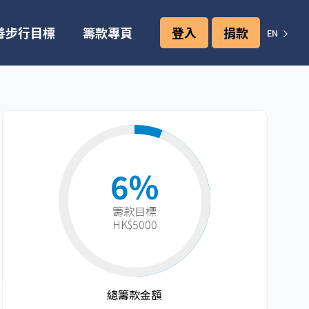
善步行目標
籌款專頁
登入
捐款
EN
6%
籌款目標​
HK$5000
總籌款金額​