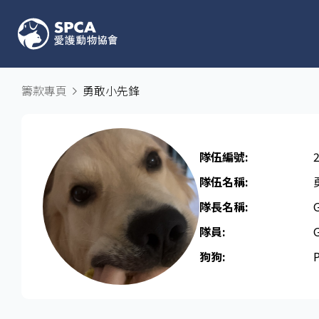
籌款專頁
勇敢小先鋒
隊伍編號:
隊伍名稱:
隊長名稱​:
隊員:
狗狗: