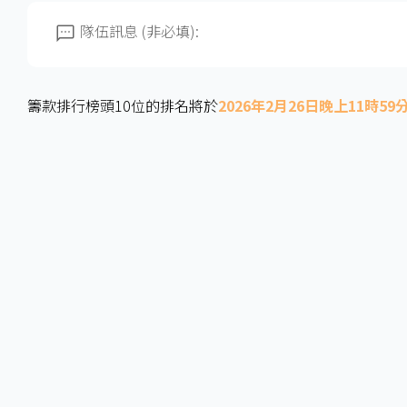
隊伍訊息 (非必填):
籌款排行榜頭10位的排名將於
2026年2月26日晚上11時59