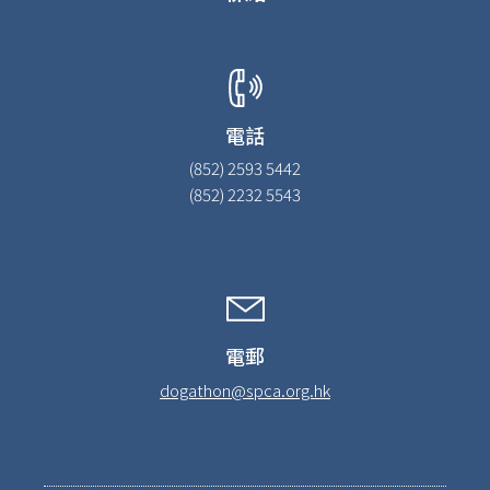
電話
(852) 2593 5442
(852) 2232 5543
電郵
dogathon@spca.org.hk