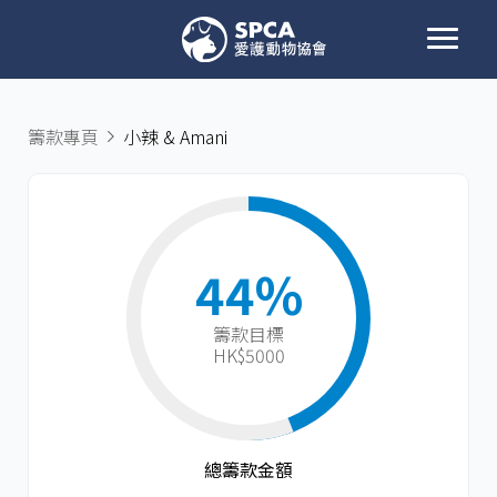
籌款專頁
小辣 & Amani
44%
籌款目標​
HK$5000
總籌款金額​