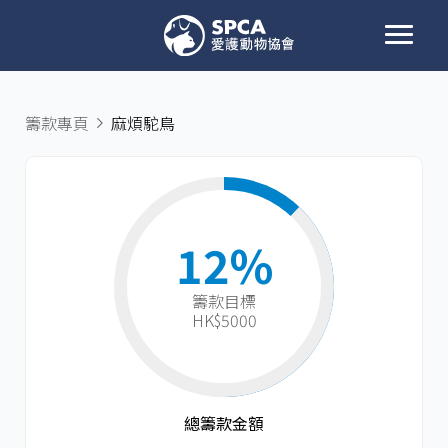
籌款專頁
麻煩駝鳥
12%
籌款目標​
HK$5000
總籌款金額​