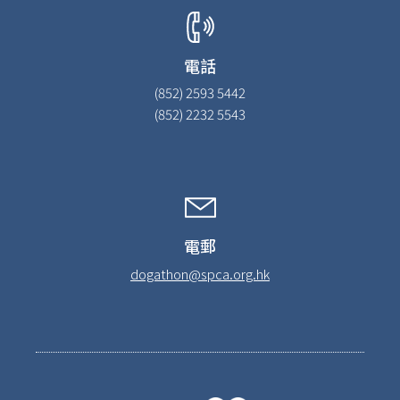
電話
(852) 2593 5442
(852) 2232 5543
電郵
dogathon@spca.org.hk