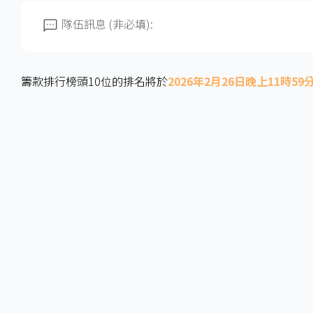
隊伍訊息 (非必填):
籌款排行榜頭10位的排名將於
2026年2月26日晚上11時59