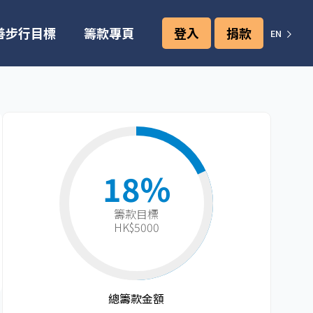
善步行目標
籌款專頁
登入
捐款
EN
18%
籌款目標​
HK$5000
總籌款金額​