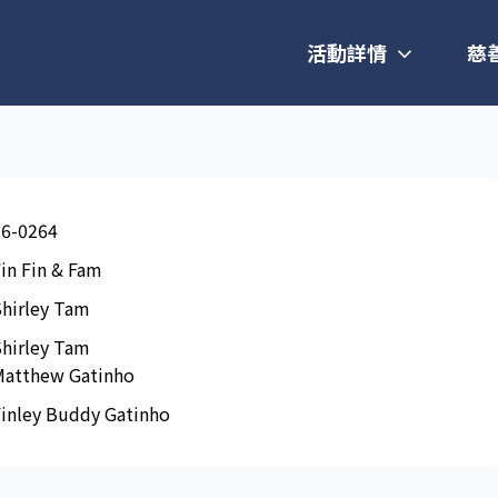
活動詳情
慈
26-0264
in Fin & Fam
Shirley Tam
Shirley Tam
Matthew Gatinho
Finley Buddy Gatinho