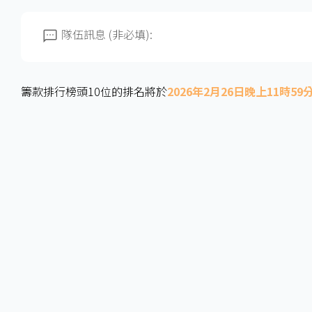
隊伍訊息 (非必填):
籌款排行榜頭10位的排名將於
2026年2月26日晚上11時59