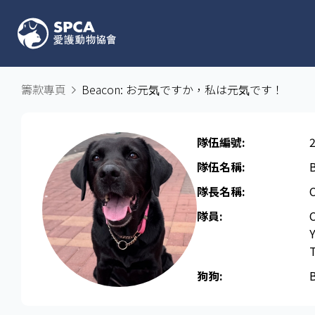
籌款專頁
Beacon: お元気ですか，私は元気です！
隊伍編號:
隊伍名稱:
隊長名稱​:
C
隊員:
C
Y
T
狗狗: