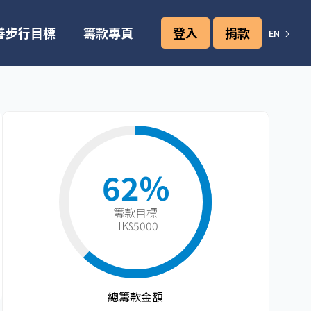
善步行目標
籌款專頁
登入
捐款
EN
62%
籌款目標​
HK$5000
總籌款金額​