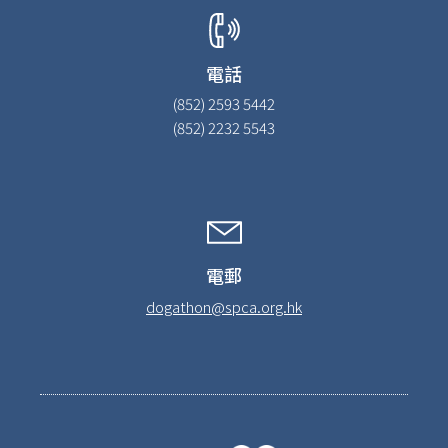
電話
(852) 2593 5442
(852) 2232 5543
電郵
dogathon@spca.org.hk