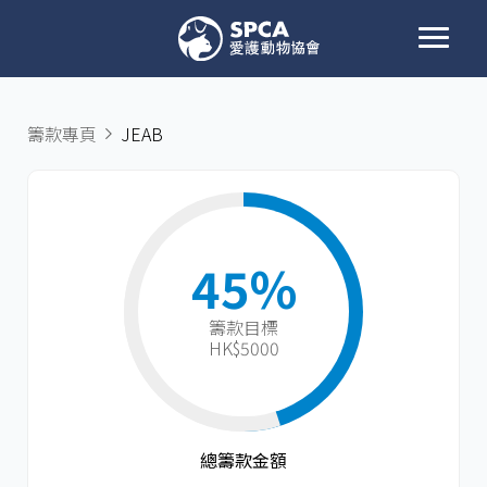
籌款專頁
JEAB
45%
籌款目標​
HK$5000
總籌款金額​