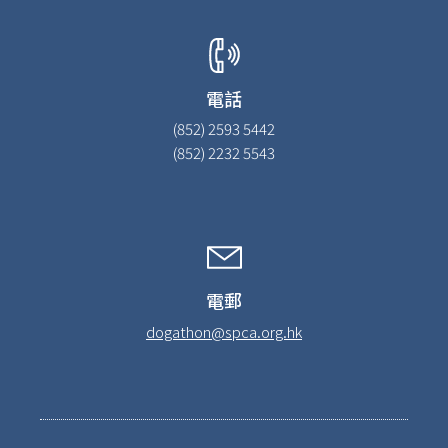
電話
(852) 2593 5442
(852) 2232 5543
電郵
dogathon@spca.org.hk