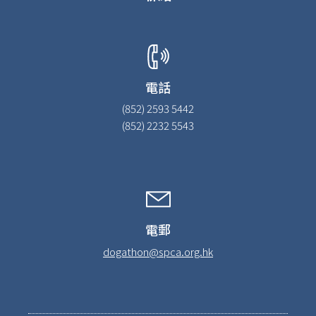
電話
(852) 2593 5442
(852) 2232 5543
電郵
dogathon@spca.org.hk