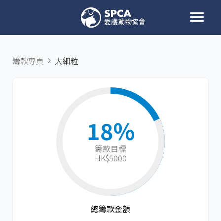
籌款專頁
大細粒
18%
籌款目標​
HK$5000
總籌款金額​