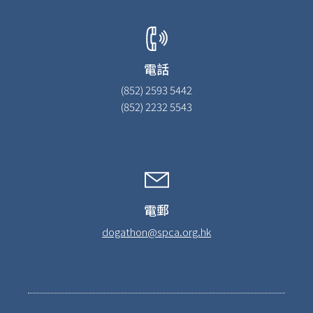
電話
(852) 2593 5442
(852) 2232 5543
電郵
dogathon@spca.org.hk